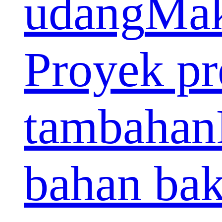
udang
Ma
Proyek p
tambahan
bahan ba