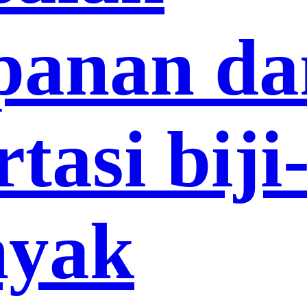
panan da
tasi biji
nyak