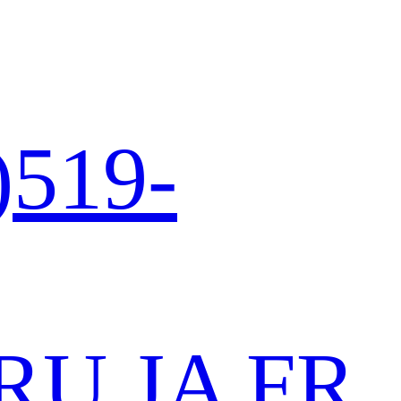
)519-
RU
JA
FR