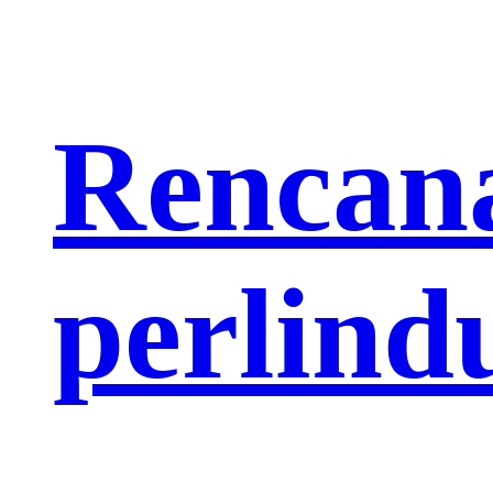
Rencana
perlind