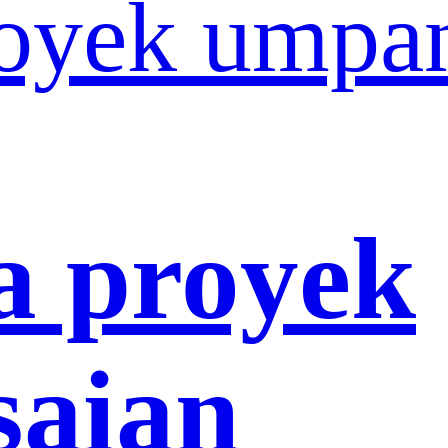
oyek umpa
a proyek
saian