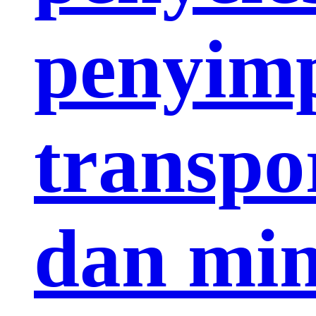
penyim
transpor
dan mi