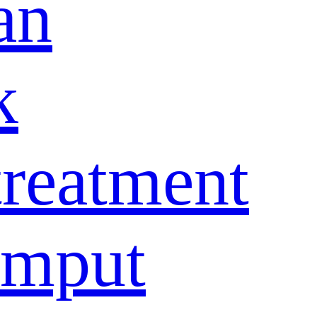
an
k
treatment
umput