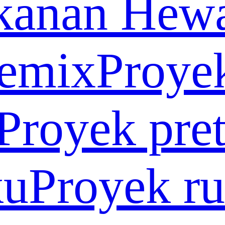
kanan Hew
remix
Proye
Proyek pre
ku
Proyek r