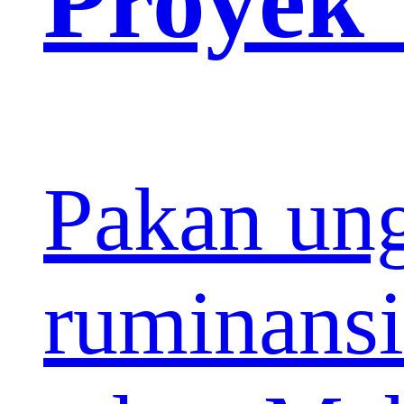
Proyek
Pakan un
ruminansi