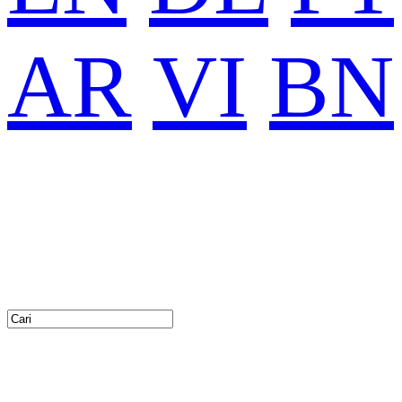
AR
VI
BN