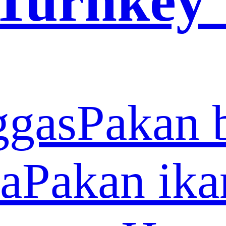
 Turnkey
ggas
Pakan 
a
Pakan ika