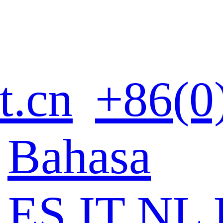
t.cn
+86(0
Bahasa
ES
IT
NL