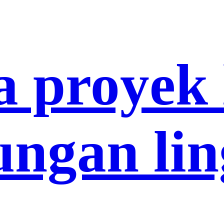
 proyek 
ungan li