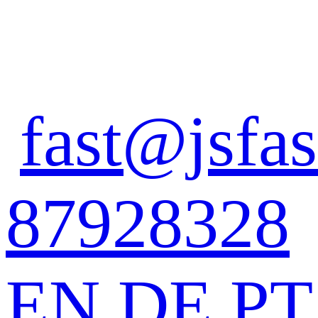
fast@jsfas
87928328
EN
DE
PT