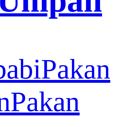
 Umpan
babi
Pakan
n
Pakan