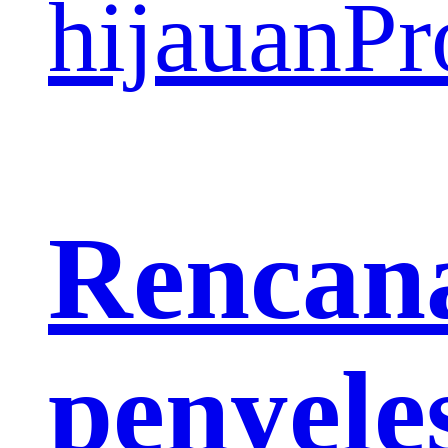
hijauan
Pr
Rencan
penyele