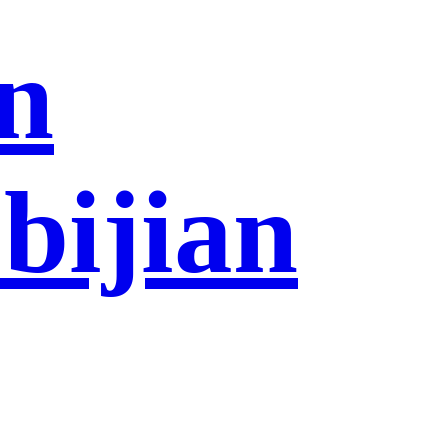
n
-bijian