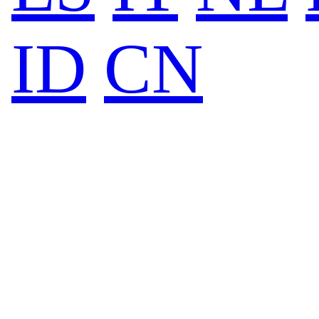
ID
CN